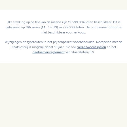
Elke trekking op de 10e van de maand zijn 19.599.804 loten beschikbaar. Dit is
gebaseerd op 196 series (AA t/m HN) van 99.999 loten. Het lotnummer 00000 is
niet beschikbaar voor verkoop.
Wijzigingen en typefouten in het prijzenpakket voorbehouden. Meespelen met de
Staatsloterij is mogelijk vanaf 18 jaar. Zie ook
verantwoordspelen
en het
deelnemersreglement
van Staatsloterij B.V.