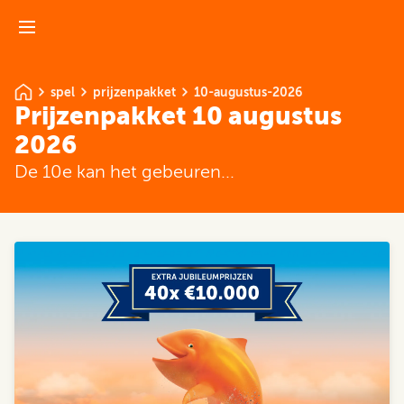
spel
prijzenpakket
10-augustus-2026
Prijzenpakket 10 augustus
2026
De 10e kan het gebeuren...