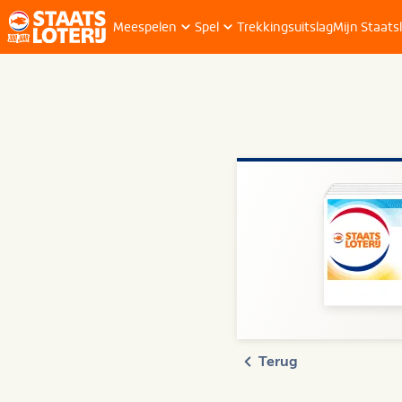
Meespelen
Spel
Trekkingsuitslag
Mijn Staatsl
Terug