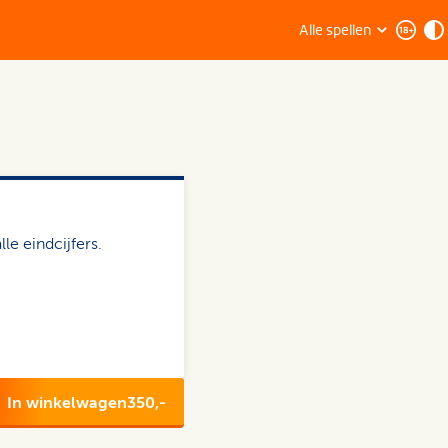
Alle spellen
lle eindcijfers.
In winkelwagen
350,-